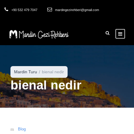
+90 532 479 7047
mardingezirehberi@gmail.com
Mardin Turu
bienal nedir
bienal nedir
Blog