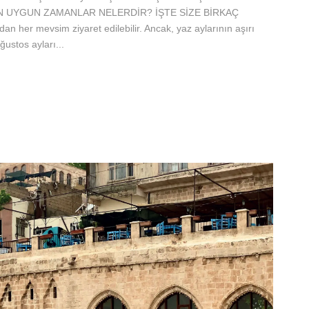
N EN UYGUN ZAMANLAR NELERDİR? İŞTE SİZE BİRKAÇ
dan her mevsim ziyaret edilebilir. Ancak, yaz aylarının aşırı
ustos ayları...