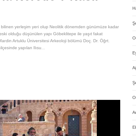
H
Ş
ski bilinen yerleşim yeri olup Neolitik dönemden günümüze kadar
ski olduğu düşünülen yapı Göbeklitepe ile yaşıt fakat
O
Mardin Artuklu Üniversitesi Arkeoloji bölümü Doç. Dr. Öğrt.
lçesinde yapılan Ilısu...
E
A
Ş
O
A
E