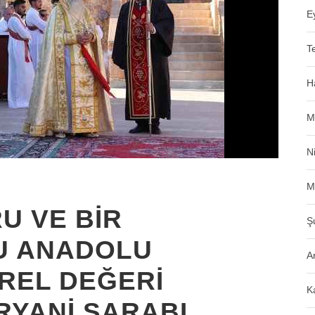
E
T
H
M
N
M
U VE BİR
Ş
U ANADOLU
A
REL DEĞERİ
K
RYANİ ŞARABI