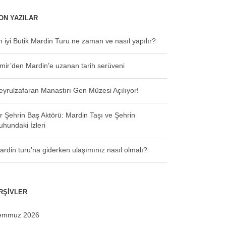
ON YAZILAR
n iyi Butik Mardin Turu ne zaman ve nasıl yapılır?
zmir’den Mardin’e uzanan tarih serüveni
eyrulzafaran Manastırı Gen Müzesi Açılıyor!
ir Şehrin Baş Aktörü: Mardin Taşı ve Şehrin
uhundaki İzleri
ardin turu’na giderken ulaşımınız nasıl olmalı?
RŞIVLER
emmuz 2026