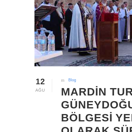
12
Blog
MARDİN TUR
AĞU
GÜNEYDOĞ
BÖLGESİ YE
OLARAK SÜ