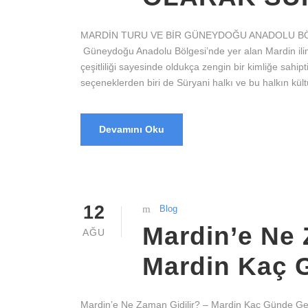
MARDİN TURU VE BİR GÜNEYDOĞU ANADOLU BÖ
Güneydoğu Anadolu Bölgesi’nde yer alan Mardin ilimi
çeşitliliği sayesinde oldukça zengin bir kimliğe sahipt
seçeneklerden biri de Süryani halkı ve bu halkın kült
Devamını Oku
12
Blog
Mardin’e Ne 
AĞU
Mardin Kaç G
Mardin’e Ne Zaman Gidilir? – Mardin Kaç Günde Gezili