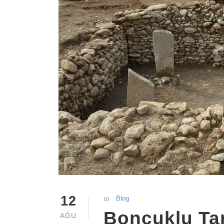
12
Blog
Boncuklu Tar
AĞU