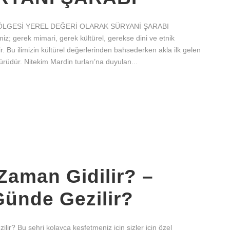
LGESİ YEREL DEĞERİ OLARAK SÜRYANİ ŞARABI
z; gerek mimari, gerek kültürel, gerekse dini ve etnik
ir. Bu ilimizin kültürel değerlerinden bahsederken akla ilk gelen
ürüdür. Nitekim Mardin turları’na duyulan...
Zaman Gidilir? –
ünde Gezilir?
r? Bu şehri kolayca keşfetmeniz için sizler için özel