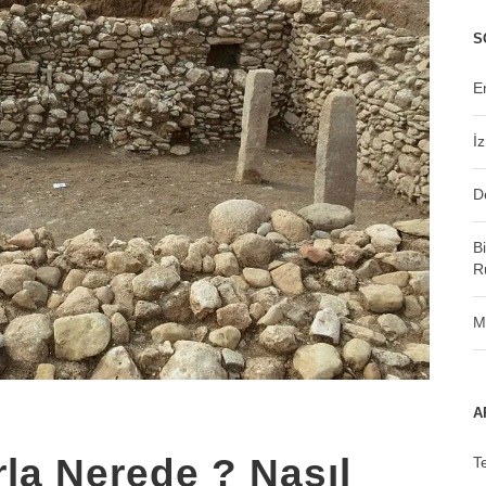
S
E
İ
D
B
R
M
A
la Nerede ? Nasıl
T