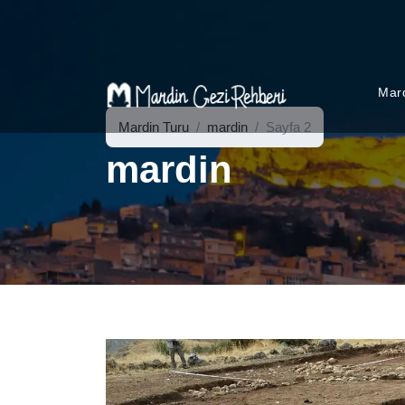
Mard
Mardin Turu
mardin
Sayfa 2
mardin